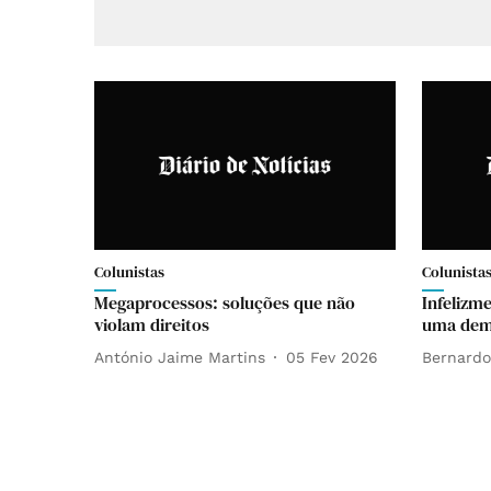
Colunistas
Colunista
Megaprocessos: soluções que não
Infelizm
violam direitos
uma dem
António Jaime Martins
05 Fev 2026
Bernardo