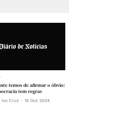
s
ente temos de afirmar o óbvio:
ocracia tem regras
 Ivo Cruz
15 Out 2024