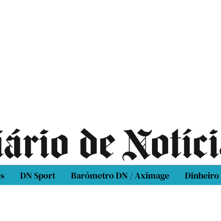
os
DN Sport
Barómetro DN / Aximage
Dinheiro