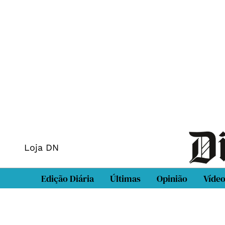
Loja DN
Edição Diária
Últimas
Opinião
Víde