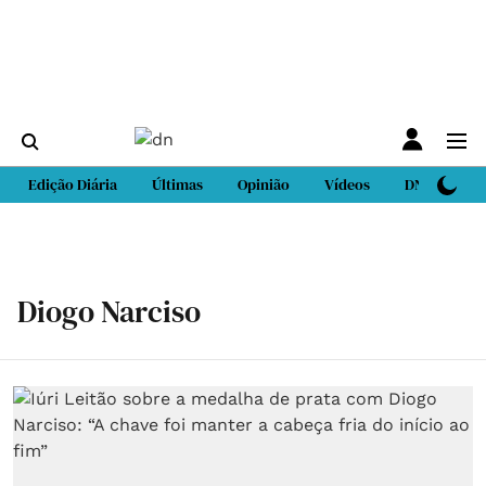
Edição Diária
Últimas
Opinião
Vídeos
DN Sport
Diogo Narciso