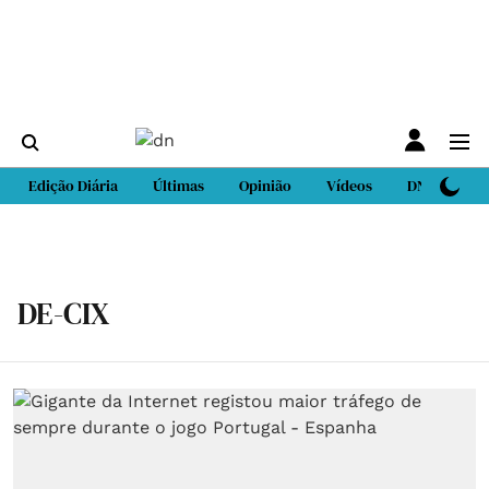
Edição Diária
Últimas
Opinião
Vídeos
DN Sport
DE-CIX