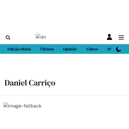
Edição Diária
Últimas
Opinião
Vídeos
DN Sport
Daniel Carriço