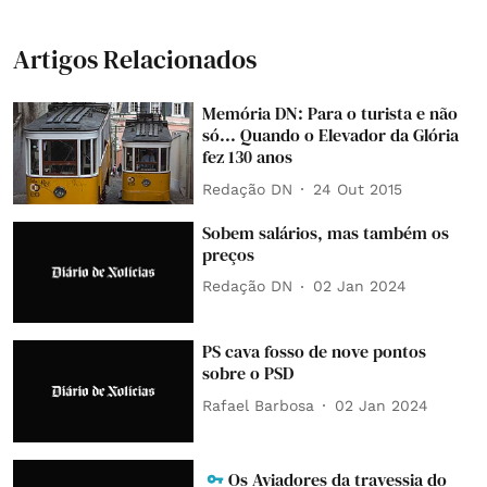
Artigos Relacionados
Memória DN: Para o turista e não
só... Quando o Elevador da Glória
fez 130 anos
Redação DN
24 Out 2015
Sobem salários, mas também os
preços
Redação DN
02 Jan 2024
PS cava fosso de nove pontos
sobre o PSD
Rafael Barbosa
02 Jan 2024
Os Aviadores da travessia do