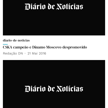
diario-de-noticias
CSKA campeão e Dínamo Moscovo despromovido
Redação DN
21 Mai 2016