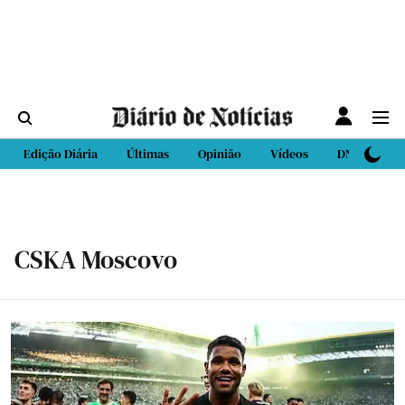
Edição Diária
Últimas
Opinião
Vídeos
DN Sport
CSKA Moscovo