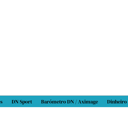
os
DN Sport
Barómetro DN / Aximage
Dinheiro