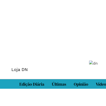
Loja DN
Edição Diária
Últimas
Opinião
Víde