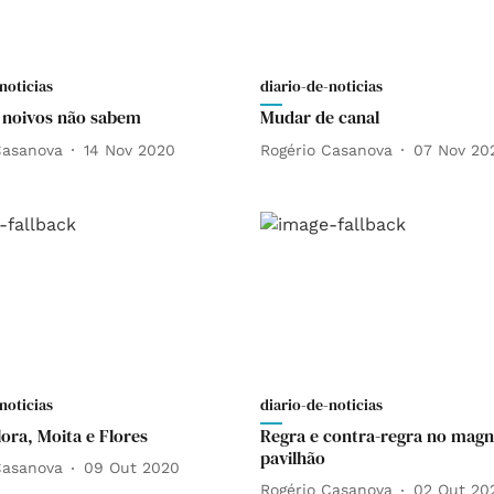
noticias
diario-de-noticias
 noivos não sabem
Mudar de canal
Casanova
14 Nov 2020
Rogério Casanova
07 Nov 20
noticias
diario-de-noticias
lora, Moita e Flores
Regra e contra-regra no magn
pavilhão
Casanova
09 Out 2020
Rogério Casanova
02 Out 20