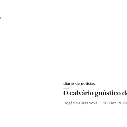
o
diario-de-noticias
O calvário gnóstico d
Rogério Casanova
26 Dez 202