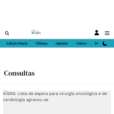
Edição Diária
Últimas
Opinião
Vídeos
DN Sport
Consultas