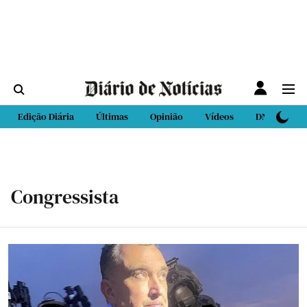
Edição Diária
Últimas
Opinião
Vídeos
DN Sport
Congressista