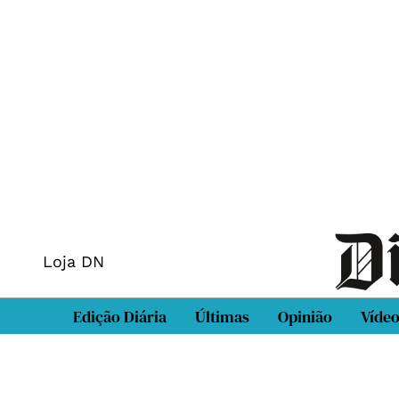
Loja DN
Edição Diária
Últimas
Opinião
Víde