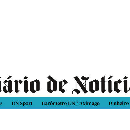
os
DN Sport
Barómetro DN / Aximage
Dinheiro