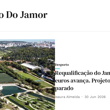
o Do Jamor
Desporto
Requalificação do Jam
euros avança. Projet
parado
Isaura Almeida
30 Jun 2026