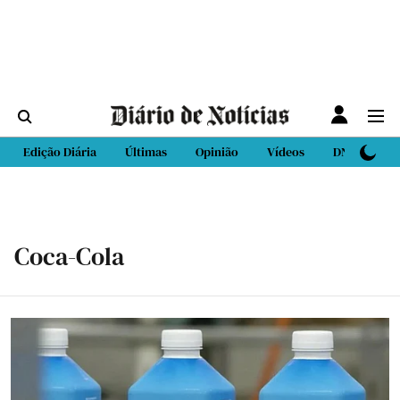
Edição Diária
Últimas
Opinião
Vídeos
DN Sport
Coca-Cola