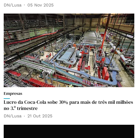
DN/Lusa
05 Nov 2025
Empresas
Lucro da Coca-Cola sobe 30% para mais de três mil milhões
no 3.º trimestre
DN/Lusa
21 Out 2025