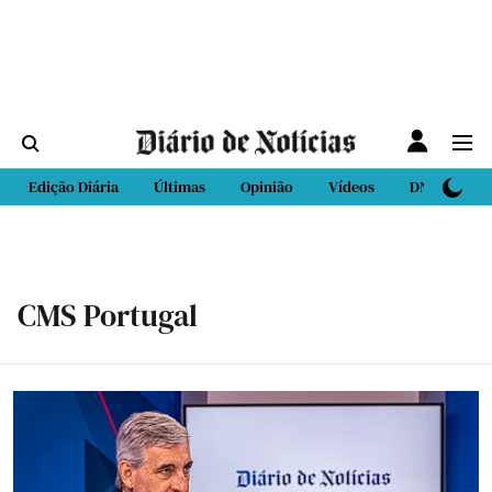
Edição Diária
Últimas
Opinião
Vídeos
DN Sport
CMS Portugal