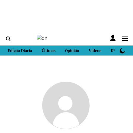
Edição Diária
Últimas
Opinião
Vídeos
DN Sport