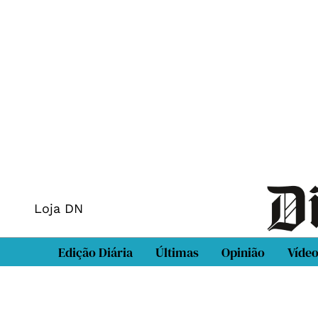
Loja DN
Edição Diária
Últimas
Opinião
Víde