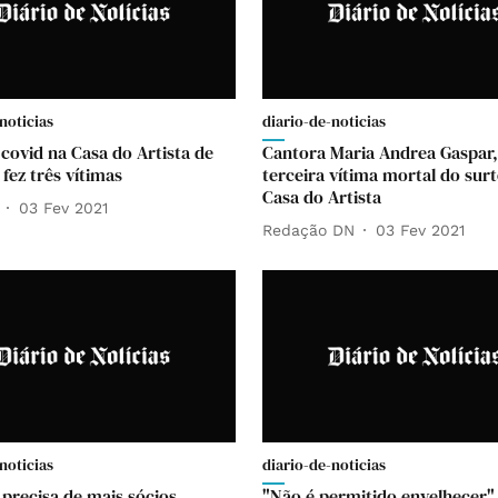
noticias
diario-de-noticias
 covid na Casa do Artista de
Cantora Maria Andrea Gaspar,
 fez três vítimas
terceira vítima mortal do sur
Casa do Artista
03 Fev 2021
Redação DN
03 Fev 2021
noticias
diario-de-noticias
 precisa de mais sócios
"Não é permitido envelhecer"