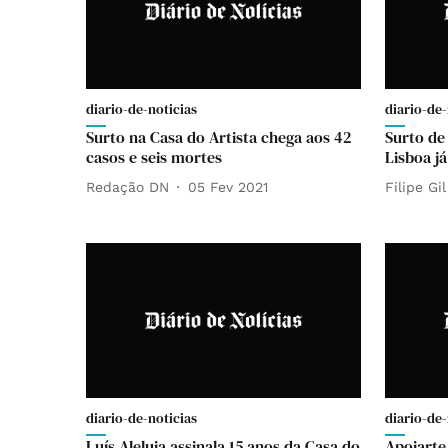
diario-de-noticias
diario-de-
Surto na Casa do Artista chega aos 42
Surto de
casos e seis mortes
Lisboa já
Redação DN
05 Fev 2021
Filipe Gil
diario-de-noticias
diario-de-
Luís Aleluia assinala 15 anos da Casa do
Apoiarte