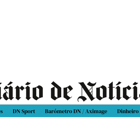
os
DN Sport
Barómetro DN / Aximage
Dinheiro