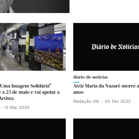
diario-de-noticias
"Uma Imagem Solidária"
Atriz Maria da Nazaré morre 
e a 23 de maio e vai apoiar a
anos
Artista
Redação DN
02 Fev 2022
13 Mai 2024