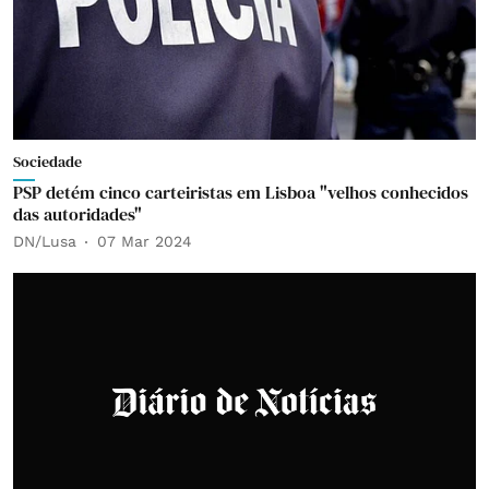
Sociedade
PSP detém cinco carteiristas em Lisboa "velhos conhecidos
das autoridades"
DN/Lusa
07 Mar 2024