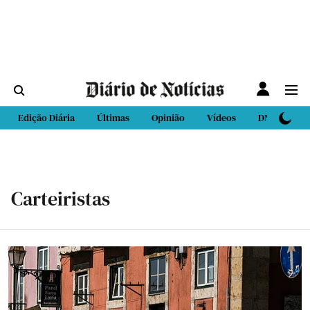
Edição Diária
Últimas
Opinião
Vídeos
DN Sport
Carteiristas