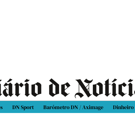
os
DN Sport
Barómetro DN / Aximage
Dinheiro