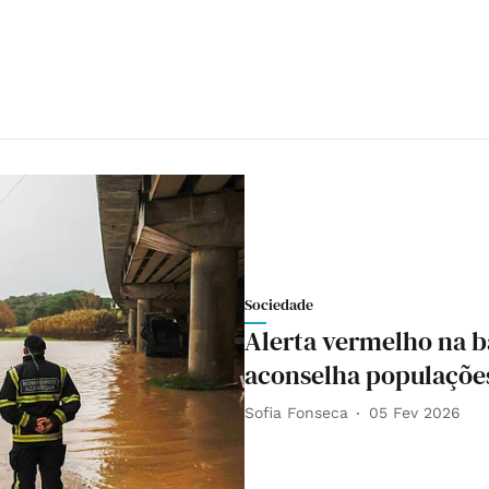
Sociedade
Alerta vermelho na ba
aconselha populações
Sofia Fonseca
05 Fev 2026