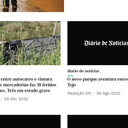
diario-de-noticias
 entre autocarro e viatura
O novo parque aventura enco
e mercadorias faz 38 feridos
Tejo
xo. Três em estado grave
Redação DN
29 Ago 2022
08 Abr 2025