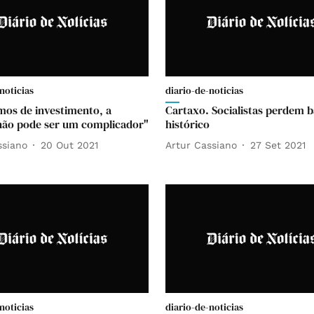
noticias
diario-de-noticias
mos de investimento, a
Cartaxo. Socialistas perdem b
ão pode ser um complicador"
histórico
ssiano
20 Out 2021
Artur Cassiano
27 Set 2021
noticias
diario-de-noticias