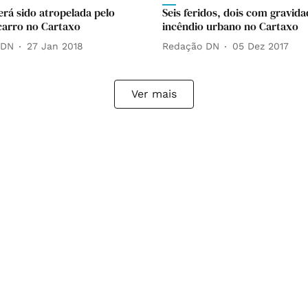
erá sido atropelada pelo
Seis feridos, dois com gravid
carro no Cartaxo
incêndio urbano no Cartaxo
 DN
27 Jan 2018
Redação DN
05 Dez 2017
Ver mais