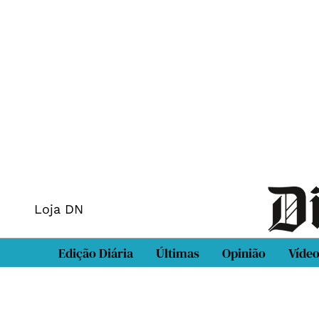
Loja DN
Edição Diária
Últimas
Opinião
Víde