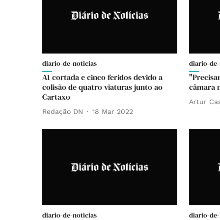
diario-de-noticias
diario-de-
A1 cortada e cinco feridos devido a
"Precisa
colisão de quatro viaturas junto ao
câmara n
Cartaxo
Artur Ca
Redação DN
18 Mar 2022
diario-de-noticias
diario-de-