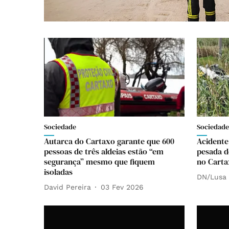
Sociedade
Sociedade
Autarca do Cartaxo garante que 600
Acidente
pessoas de três aldeias estão “em
pesada d
segurança” mesmo que fiquem
no Carta
isoladas
DN/Lusa
David Pereira
03 Fev 2026