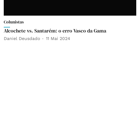
Colunistas
Alcochete vs. Santarém: o erro Vasco da Gama
Daniel Deusdado
11 Mai 2024