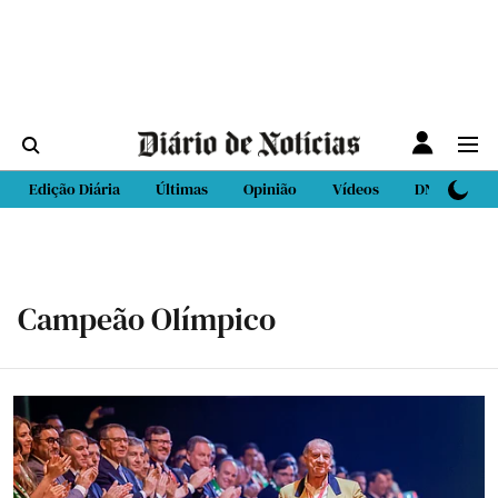
Edição Diária
Últimas
Opinião
Vídeos
DN Sport
Campeão Olímpico