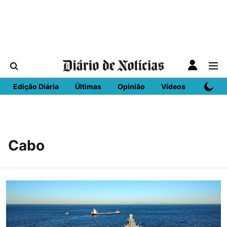
Edição Diária
Últimas
Opinião
Vídeos
DN Spo
Cabo