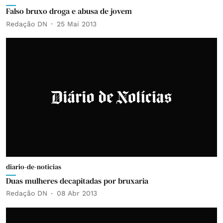
Falso bruxo droga e abusa de jovem
Redação DN
25 Mai 2013
diario-de-noticias
Duas mulheres decapitadas por bruxaria
Redação DN
08 Abr 2013