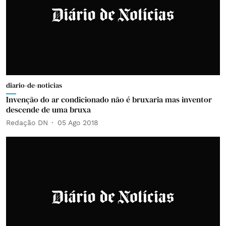
diario-de-noticias
Invenção do ar condicionado não é bruxaria mas inventor
descende de uma bruxa
Redação DN
05 Ago 2018