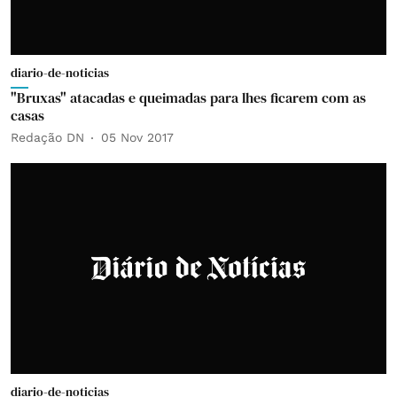
diario-de-noticias
"Bruxas" atacadas e queimadas para lhes ficarem com as
casas
Redação DN
05 Nov 2017
diario-de-noticias