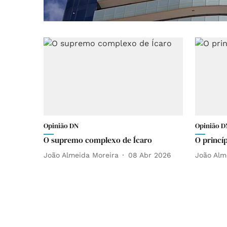
Opinião DN
Opinião D
O supremo complexo de Ícaro
O princí
João Almeida Moreira
08 Abr 2026
João Alm