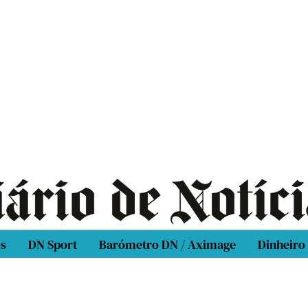
os
DN Sport
Barómetro DN / Aximage
Dinheiro