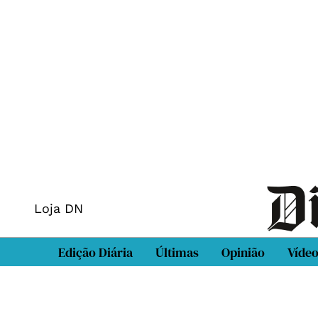
Loja DN
Edição Diária
Últimas
Opinião
Víde