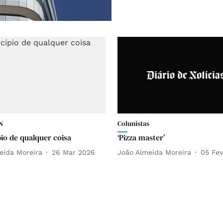
N
Colunistas
pio de qualquer coisa
‘Pizza master’
eida Moreira
26 Mar 2026
João Almeida Moreira
05 Fe