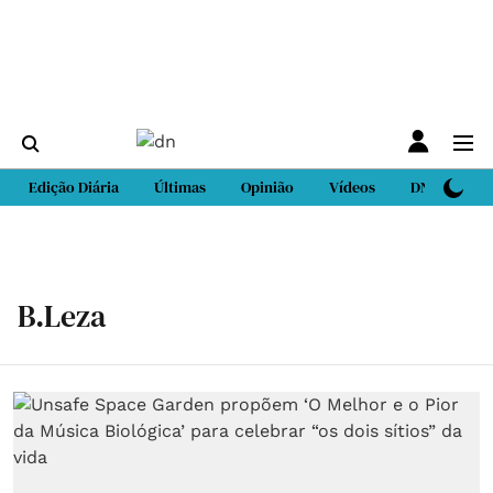
Edição Diária
Últimas
Opinião
Vídeos
DN Sport
B.Leza