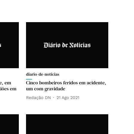
diario-de-noticias
ve, em
Cinco bombeiros feridos em acidente,
miões em
um com gravidade
Redação DN
21 Ago 2021