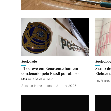
Sociedade
Sociedade
PJ deteve em Benavente homem
Sismo de
condenado pelo Brasil por abuso
Richter 
sexual de crianças
DN/Lusa
Susete Henriques
21 Jan 2025