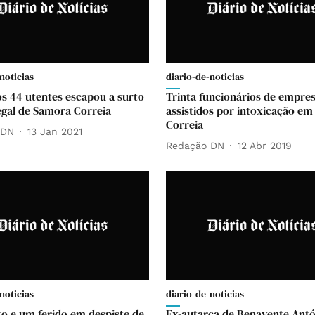
noticias
diario-de-noticias
s 44 utentes escapou a surto
Trinta funcionários de empre
legal de Samora Correia
assistidos por intoxicação e
Correia
 DN
13 Jan 2021
Redação DN
12 Abr 2019
noticias
diario-de-noticias
 e um ferido em despiste de
Ex-autarca de Benavente Ant