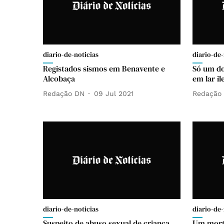
diario-de-noticias
diario-de-
Registados sismos em Benavente e
Só um do
Alcobaça
em lar i
Redação DN
09 Jul 2021
Redação
diario-de-noticias
diario-de-
Suspeito de abuso sexual de criança
Um morto