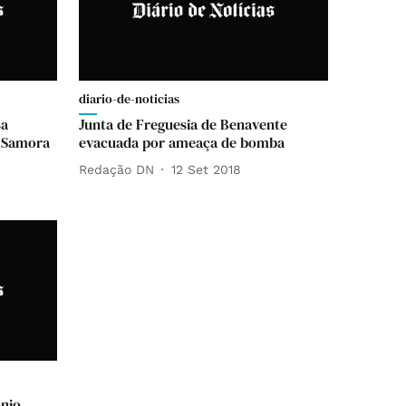
diario-de-noticias
sa
Junta de Freguesia de Benavente
m Samora
evacuada por ameaça de bomba
Redação DN
12 Set 2018
ónio