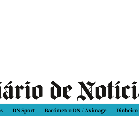
os
DN Sport
Barómetro DN / Aximage
Dinheiro