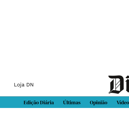
Loja DN
Edição Diária
Últimas
Opinião
Víde