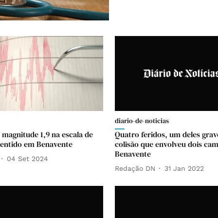
diario-de-noticias
 magnitude 1,9 na escala de
Quatro feridos, um deles gra
sentido em Benavente
colisão que envolveu dois ca
Benavente
04 Set 2024
Redação DN
31 Jan 2022