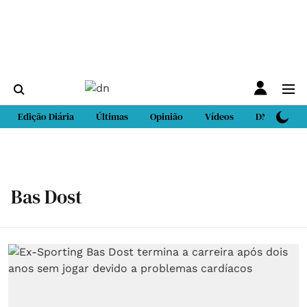
Edição Diária
Últimas
Opinião
Vídeos
DN Sport
Bas Dost