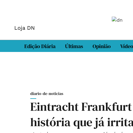
Loja DN
Edição Diária
Últimas
Opinião
Víde
diario-de-noticias
Eintracht Frankfurt
história que já irrit