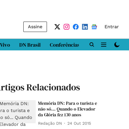
Assine
Entrar
 Vivo
DN Brasil
Conferências
DN LAB
Class
rtigos Relacionados
Memória DN: Para o turista e
não só... Quando o Elevador
da Glória fez 130 anos
Redação DN
24 Out 2015