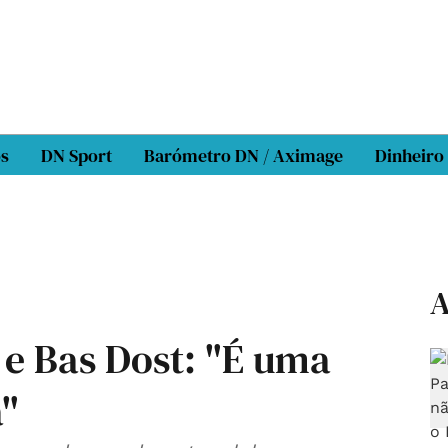
os
DN Sport
Barómetro DN / Aximage
Dinheiro
A
 e Bas Dost: "É uma
a"