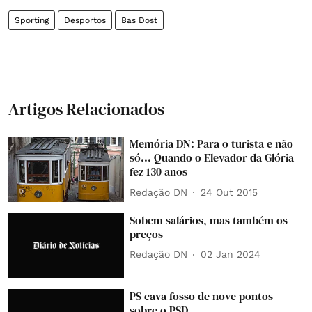
Sporting
Desportos
Bas Dost
Artigos Relacionados
Memória DN: Para o turista e não
só... Quando o Elevador da Glória
fez 130 anos
Redação DN
24 Out 2015
Sobem salários, mas também os
preços
Redação DN
02 Jan 2024
PS cava fosso de nove pontos
sobre o PSD