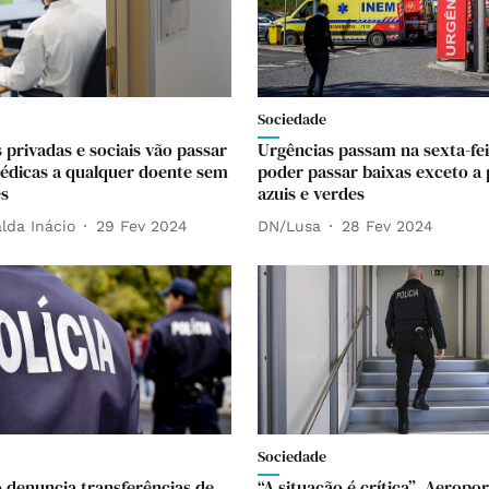
Sociedade
 privadas e sociais vão passar
Urgências passam na sexta-fei
édicas a qualquer doente sem
poder passar baixas exceto a 
es
azuis e verdes
lda Inácio
29 Fev 2024
DN/Lusa
28 Fev 2024
Sociedade
o denuncia transferências de
“A situação é crítica”. Aeropo