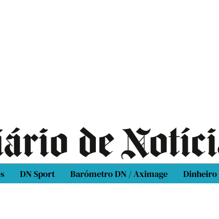
os
DN Sport
Barómetro DN / Aximage
Dinheiro