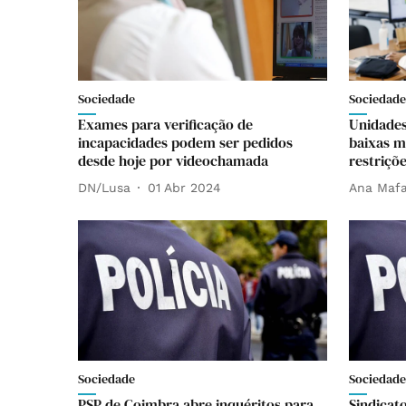
Sociedade
Sociedade
Exames para verificação de
Unidades
incapacidades podem ser pedidos
baixas m
desde hoje por videochamada
restriçõ
DN/Lusa
01 Abr 2024
Ana Mafa
Sociedade
Sociedade
PSP de Coimbra abre inquéritos para
Sindicat