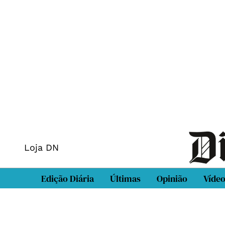
Loja DN
Edição Diária
Últimas
Opinião
Víde