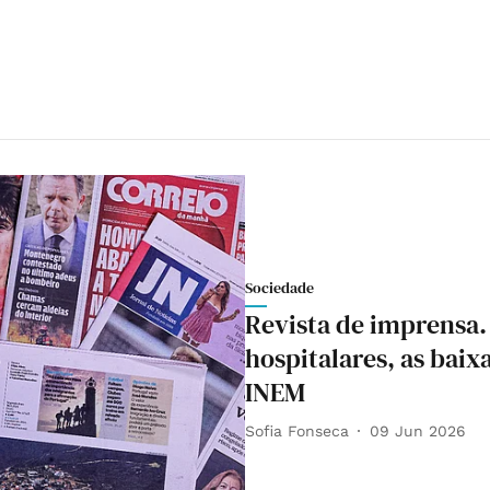
Sociedade
Revista de imprensa
hospitalares, as baix
INEM
Sofia Fonseca
09 Jun 2026