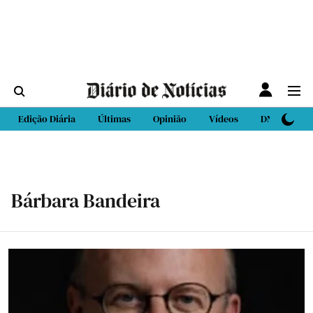
Edição Diária
Últimas
Opinião
Vídeos
DN Sport
Bárbara Bandeira