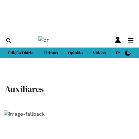
Edição Diária
Últimas
Opinião
Vídeos
DN Sport
Auxiliares