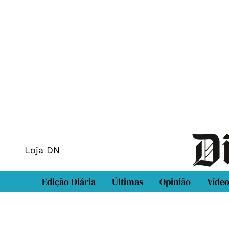
Loja DN
Edição Diária
Últimas
Opinião
Víde