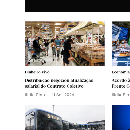
Dinheiro Vivo
Economia
Distribuição negociou atualização
Acordo à
salarial do Contrato Coletivo
Frente C
Ilídia Pinto
11 Set 2024
Ilídia Pin