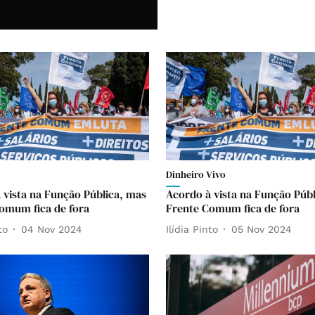
Dinheiro Vivo
 vista na Função Pública, mas
Acordo à vista na Função Púb
omum fica de fora
Frente Comum fica de fora
to
04 Nov 2024
Ilídia Pinto
05 Nov 2024