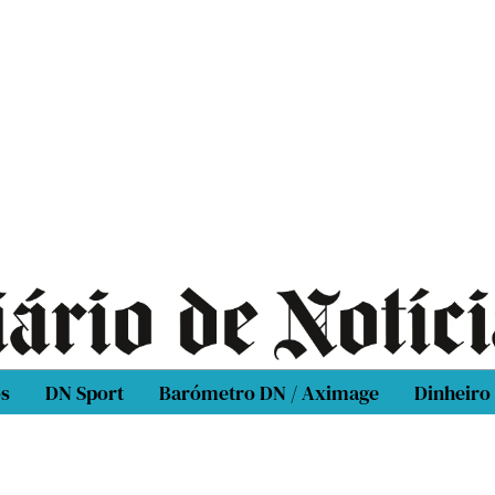
os
DN Sport
Barómetro DN / Aximage
Dinheiro