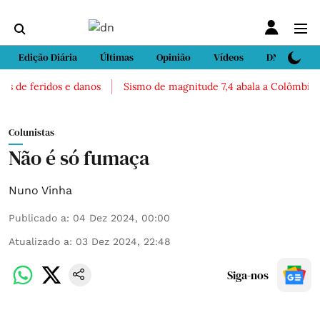
Edição Diária
Últimas
Opinião
Vídeos
DN Sport
 de feridos e danos
Sismo de magnitude 7,4 abala a Colômbia. Há 
Colunistas
Não é só fumaça
Nuno Vinha
Publicado a
:
04 Dez 2024, 00:00
Atualizado a
:
03 Dez 2024, 22:48
Siga-nos