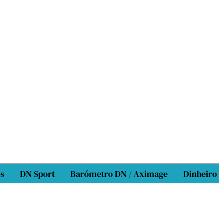
os
DN Sport
Barómetro DN / Aximage
Dinheiro