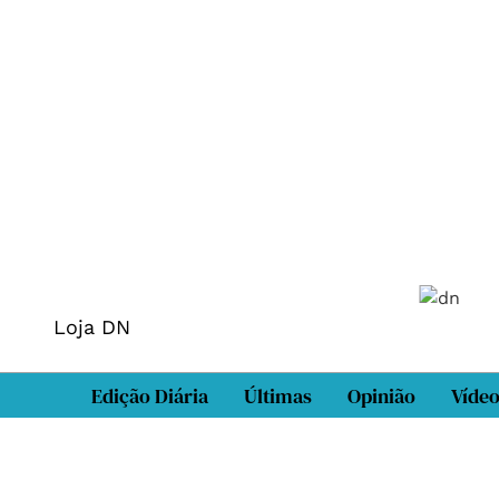
Loja DN
Edição Diária
Últimas
Opinião
Víde