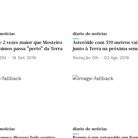
noticias
diario-de-noticias
e 2 vezes maior que Mosteiro
Asteróide com 570 metros vai
nimos passa "perto" da Terra
junto à Terra na próxima se
 DN
14 Set 2019
Redação DN
02 Ago 2019
noticias
diario-de-noticias
onesa dispara bala contra
Bennu é um asteroide em for