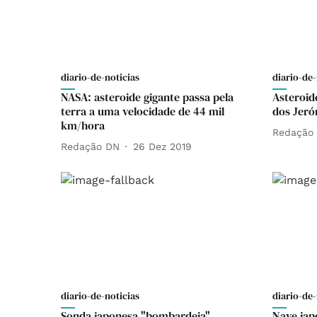
diario-de-noticias
diario-de-
NASA: asteroide gigante passa pela
Asteroid
terra a uma velocidade de 44 mil
dos Jeró
km/hora
Redação
Redação DN
26 Dez 2019
diario-de-noticias
diario-de-
Sonda japonesa "bombardeia"
Nave jap