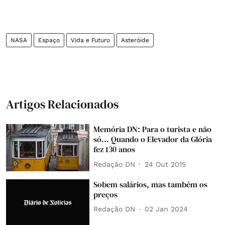
NASA
Espaço
Vida e Futuro
Asteróide
Artigos Relacionados
Memória DN: Para o turista e não
só... Quando o Elevador da Glória
fez 130 anos
Redação DN
24 Out 2015
Sobem salários, mas também os
preços
Redação DN
02 Jan 2024