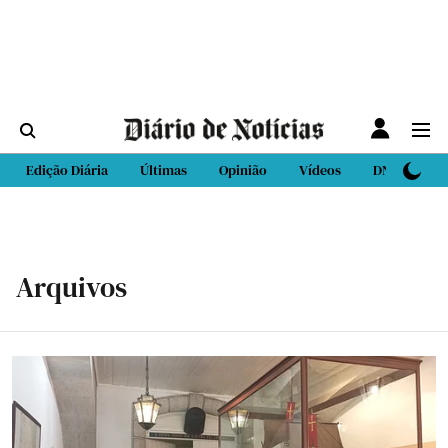
Edição Diária
Últimas
Opinião
Vídeos
DN Sport
Arquivos