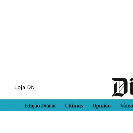
Loja DN
Edição Diária
Últimas
Opinião
Víde