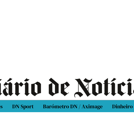
os
DN Sport
Barómetro DN / Aximage
Dinheiro