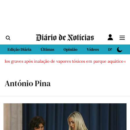
Edição Diária
Últimas
Opinião
Vídeos
DN Sport
idos graves após inalação de vapores tóxicos em parque aquático em Vi
António Pina