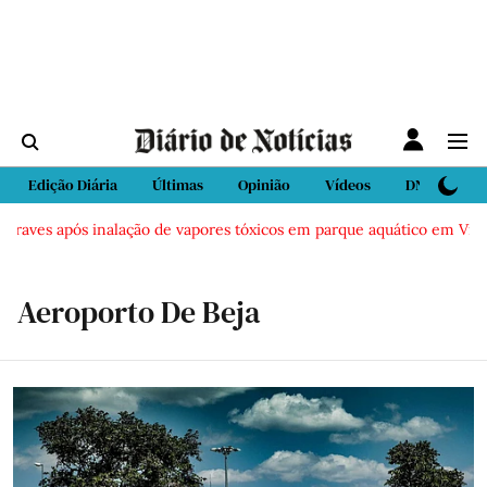
Edição Diária
Últimas
Opinião
Vídeos
DN Sport
graves após inalação de vapores tóxicos em parque aquático em Vieira 
Aeroporto De Beja