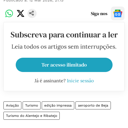
Publicado a
:
12 Mai 2026, 21:13
Siga-nos
Subscreva para continuar a ler
Leia todos os artigos sem interrupções.
Ter acesso ilimitado
Já é assinante?
Inicie sessão
Aviação
Turismo
edição impressa
aeroporto de Beja
Turismo do Alentejo e Ribatejo