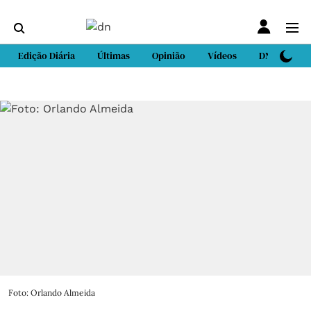
Edição Diária
Últimas
Opinião
Vídeos
DN Sport
Foto: Orlando Almeida