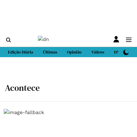
Edição Diária
Últimas
Opinião
Vídeos
DN Sport
Acontece