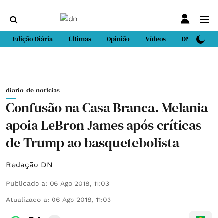
Edição Diária
Últimas
Opinião
Vídeos
DN Sport
diario-de-noticias
Confusão na Casa Branca. Melania
apoia LeBron James após críticas
de Trump ao basquetebolista
Redação DN
Publicado a
:
06 Ago 2018, 11:03
Atualizado a
:
06 Ago 2018, 11:03