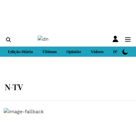
Edição Diária
Últimas
Opinião
Vídeos
DN Sport
N-TV