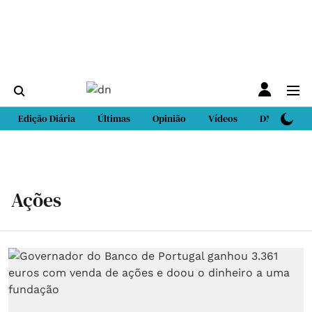
Edição Diária
Últimas
Opinião
Vídeos
DN Sport
Ações