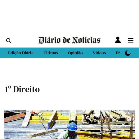
Edição Diária
Últimas
Opinião
Vídeos
DN Sport
1º Direito