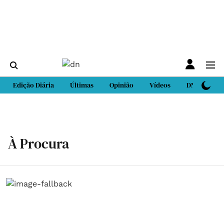
Edição Diária
Últimas
Opinião
Vídeos
DN Sport
À Procura