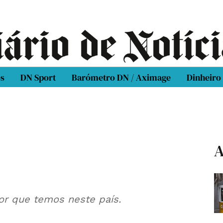
os
DN Sport
Barómetro DN / Aximage
Dinheiro
A
or que temos neste país.