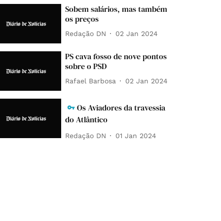
Sobem salários, mas também
os preços
Redação DN
02 Jan 2024
PS cava fosso de nove pontos
sobre o PSD
Rafael Barbosa
02 Jan 2024
Os Aviadores da travessia
do Atlântico
Redação DN
01 Jan 2024