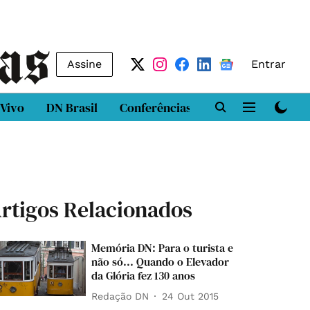
Assine
Entrar
 Vivo
DN Brasil
Conferências
DN LAB
Class
rtigos Relacionados
Memória DN: Para o turista e
não só... Quando o Elevador
da Glória fez 130 anos
Redação DN
24 Out 2015