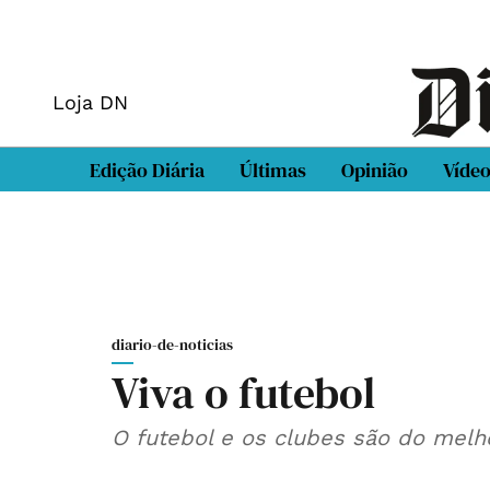
Loja DN
Edição Diária
Últimas
Opinião
Víde
diario-de-noticias
Viva o futebol
O futebol e os clubes são do melh