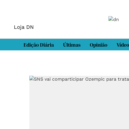
Loja DN
Edição Diária
Últimas
Opinião
Víde