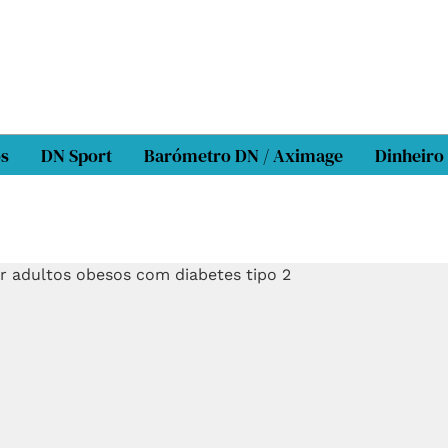
os
DN Sport
Barómetro DN / Aximage
Dinheiro