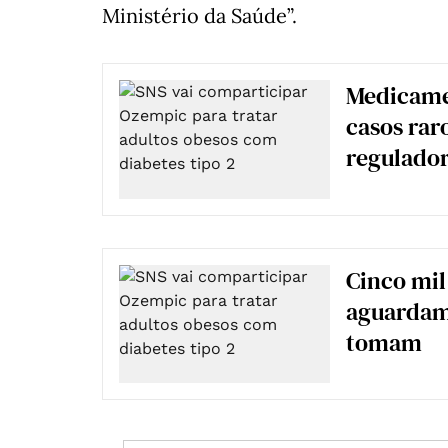
Ministério da Saúde”.
Medicame
casos raro
regulado
Cinco mil
aguardam
tomam