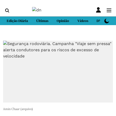
Edição Diária
Últimas
Opinião
Vídeos
DN Sport
Amin Chaar (arquivo)