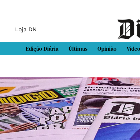
Loja DN
Edição Diária
Últimas
Opinião
Víde