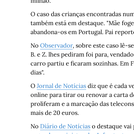
milhão.
O caso das crianças encontradas num
também está em destaque. "Mãe foge 
abandona-os em Portugal. Pai reporto
No
Observador
, sobre este caso lê-s
B. e Z. lhes pediram foi para, venda
carro partiu e ficaram sozinhas. Em F
dias".
O
Jornal de Notícias
diz que é
cada v
online para tirar ou renovar a carta 
proliferam e a marcação das telecons
mais de 20 euros.
No
Diário de Notícias
o destaque vai