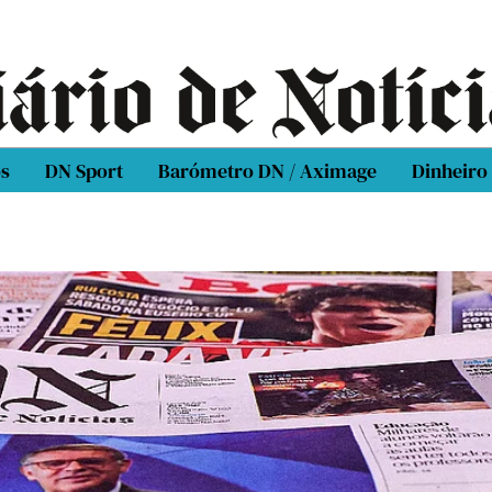
os
DN Sport
Barómetro DN / Aximage
Dinheiro