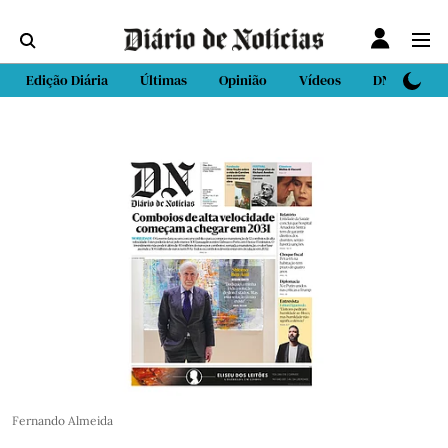
Edição Diária
Últimas
Opinião
Vídeos
DN Sport
Fernando Almeida