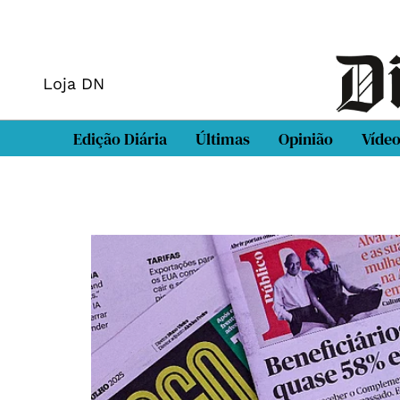
Loja DN
Edição Diária
Últimas
Opinião
Víde