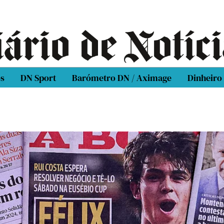
os
DN Sport
Barómetro DN / Aximage
Dinheiro